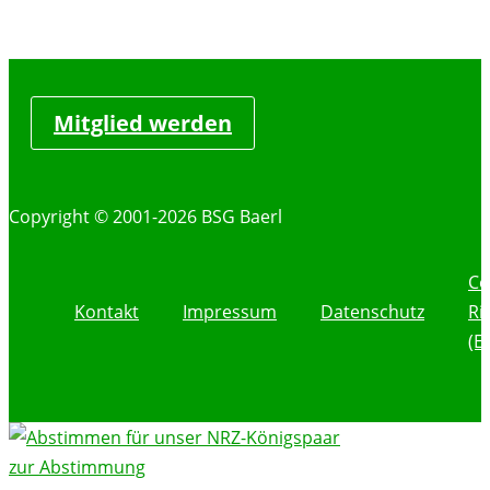
Mitglied werden
Copyright © 2001-2026 BSG Baerl
Co
Kontakt
Impressum
Datenschutz
Ri
(E
zur Abstimmung