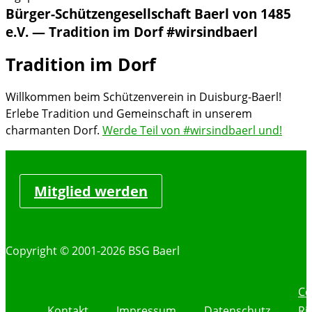
Bürger-Schützengesellschaft Baerl von 1485
e.V. — Tradition im Dorf #wirsindbaerl
Tradition im Dorf
Willkommen beim Schützenverein in Duisburg-Baerl!
Erlebe Tradition und Gemeinschaft in unserem
charmanten Dorf.
Werde Teil von #wirsindbaerl und!
Mitglied werden
Copyright © 2001-2026 BSG Baerl
Co
Kontakt
Impressum
Datenschutz
Ri