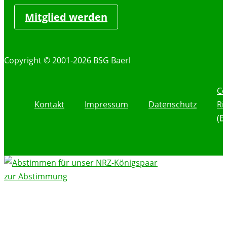
Mitglied werden
Copyright © 2001-2026 BSG Baerl
Co
Kontakt
Impressum
Datenschutz
Ri
(E
zur Abstimmung