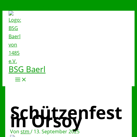
Zum Inhalt springen
BSG Baerl
Schützenfest
in Orsoy
Von
stm
/
13. September 2025