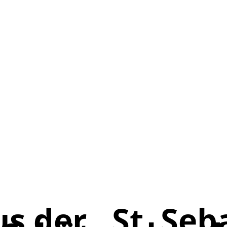
 der „St. Seb