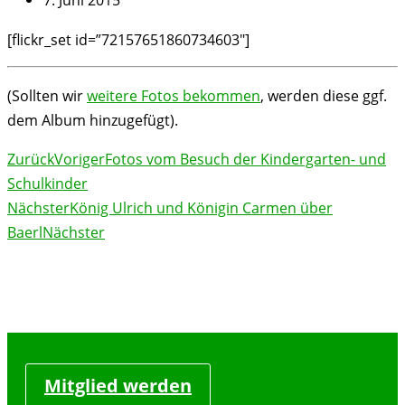
[flickr_set id=”72157651860734603″]
(Sollten wir
weitere Fotos bekommen
, werden diese ggf.
dem Album hinzugefügt).
Zurück
Voriger
Fotos vom Besuch der Kindergarten- und
Schulkinder
Nächster
König Ulrich und Königin Carmen über
Baerl
Nächster
Mitglied werden