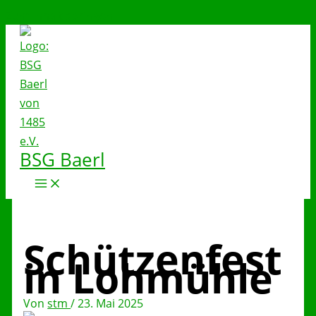
Zum Inhalt springen
BSG Baerl
Schützenfest
in Lohmühle
Von
stm
/
23. Mai 2025